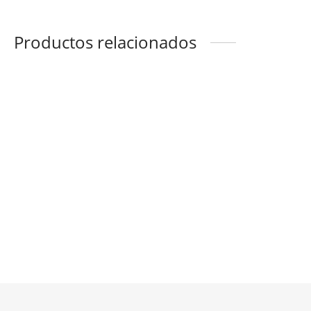
Productos relacionados
Kukulkán blanco
Kukulkán mostaza
$
580.00
$
580.00
Botoncitos de colores
Kin
$
580.00
$
580.00