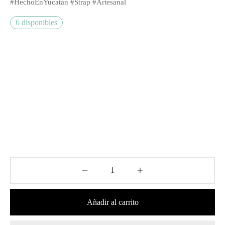
#HechoEnYucatán #Strap #Artesanal
6 disponibles
Añadir al carrito