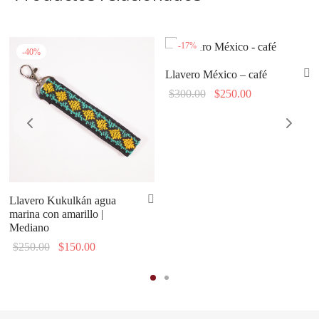
-
17
%
-
40
%
Llavero México – café
Original
Current
$
300.00
$
250.00
price
price is:
was:
$250.00.
$300.00.
Llavero Kukulkán agua
marina con amarillo |
Mediano
Original
Current
$
250.00
$
150.00
price
price is:
was:
$150.00.
$250.00.