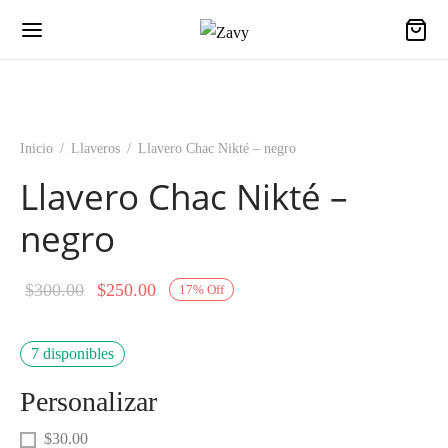
Inicio
/
Llaveros
/
Llavero Chac Nikté – negro
Llavero Chac Nikté –
Back
negro
NDA
Original
Current
$
300.00
$
250.00
17
%
Off
rafía
price
price is:
rra
was:
$250.00.
7 disponibles
$300.00.
otas
Personalizar
$30.00
ros