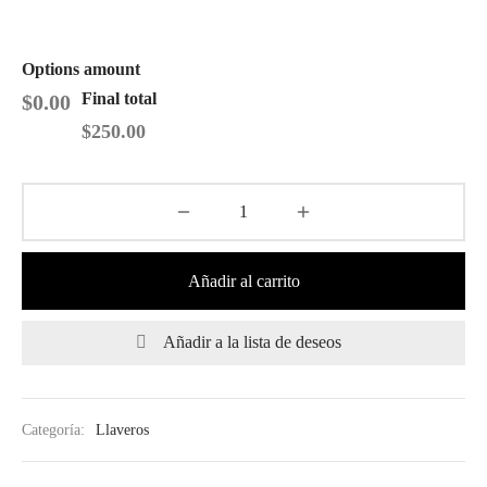
a para celular
Options amount
Final total
$0.00
a para Bolso
$
250.00
as para gafete
Añadir al carrito
Añadir a la lista de deseos
Categoría:
Llaveros