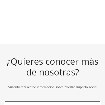
Kukulkán verde seco
Kukulkán agua marina
$
580.00
$
580.00
¿Quieres conocer más
de nosotras?
Suscríbete y recibe información sobre nuestro impacto social