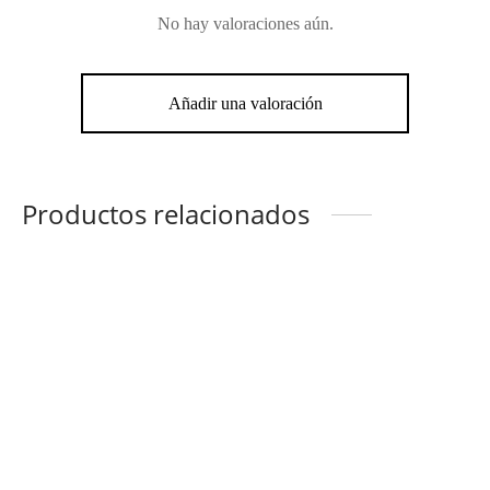
No hay valoraciones aún.
Añadir una valoración
Productos relacionados
Correa para bolso –
Correa para bolso –
Kukulkán gris
Kukulkán dorado
$
750.00
$
750.00