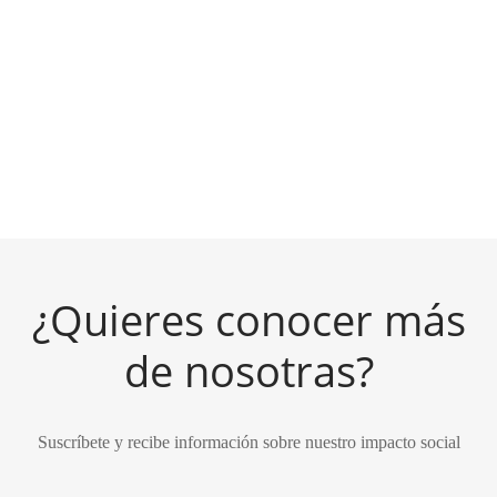
Kukulkán blanco –
Kukulkán verde jade –
Correa para guitarra, bajo
Correa para guitarra, bajo
y ukulele
y ukulele
$
950.00
$
950.00
¿Quieres conocer más
de nosotras?
Suscríbete y recibe información sobre nuestro impacto social