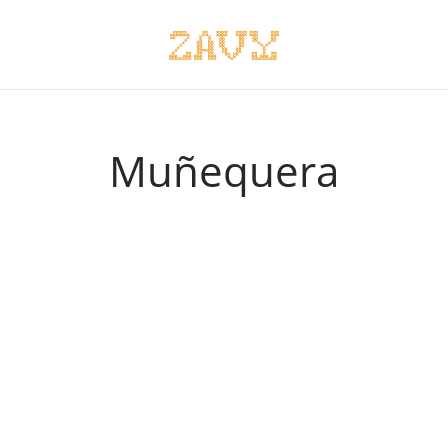
Muñequera
uera Mactzil
50.00
ito